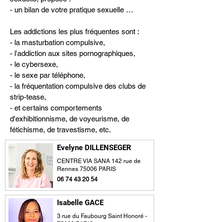
- un bilan de votre pratique sexuelle 
addictive et de ses conséquences 
négatives, 

Les addictions les plus fréquentes sont :

- des entretiens thérapeutiques individuels 
- la masturbation compulsive,

pour vous avec ou sans votre partenaire, 

- l'addiction aux sites pornographiques,

- des groupes thérapeutiques. 

- le cybersexe,

- le sexe par téléphone,

Différentes propositions thérapeutiques 
- la fréquentation compulsive des clubs de 
vous seront faites qui auront pour but d'une 
strip-tease,

part de limiter l'impact négatif du 
- et certains comportements 
comportement sexuel addictif et d'autre 
d'exhibitionnisme, de voyeurisme, de 
part de développer des "habiletés" 
fétichisme, de travestisme, etc.
sexuelles et affectives selon le modèle de 
Evelyne DILLENSEGER
la santé sexuelle.

CENTRE VIA SANA 142 rue de
Rennes 75006 PARIS
Ces thérapies incluent également des 
06 74 43 20 54
programmes de prévention de rechute.

Isabelle GACE
Qu'est-ce que l'addiction sexuelle ?

On parle d'addiction sexuelle ou de 
3 rue du Faubourg Saint Honoré -