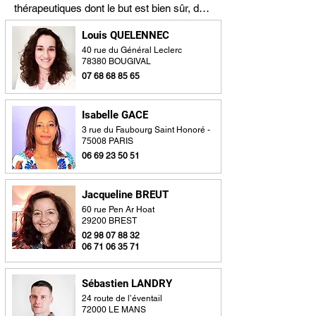
thérapeutiques dont le but est bien sûr, de 
restaurer le corps dans ses fonctions, son 
Louis QUELENNEC
apparence mais aussi d’aider les hommes 
40 rue du Général Leclerc
et les femmes à assumer et à réinvestir 
78380 BOUGIVAL
leur corps en ne reniant ni son identité 
07 68 68 85 65
d’hommes ou de femmes, ni sa virilité ni 
sa féminité, ni sa fonction érotique.

Isabelle GACE
3 rue du Faubourg Saint Honoré -
Les trois grands thèmes qui sont abordés 
75008 PARIS
sont l’image du corps, les atteintes qui 
06 69 23 50 51
parfois gênent la réalisation de l’acte 
sexuel (cicatrice, sécheresse vaginale, 
troubles érectiles…) et enfin les difficultés 
Jacqueline BREUT
relationnelles (collègues, amis, famille, 
60 rue Pen Ar Hoat
29200 BREST
partenaire sexuel).
02 98 07 88 32
06 71 06 35 71
Sébastien LANDRY
24 route de l’éventail
72000 LE MANS