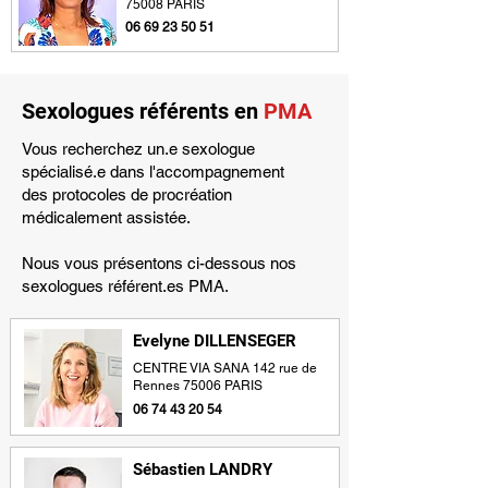
75008 PARIS
sexualité compulsive pour définir une 
06 69 23 50 51
dépendance entre une personne et un 
comportement sexuel.
Sexologues référents en
PMA
Vous recherchez un.e sexologue
spécialisé.e dans l'accompagnement
des protocoles de procréation
médicalement assistée.
Nous vous présentons ci-dessous nos
sexologues référent.es PMA.
Evelyne DILLENSEGER
CENTRE VIA SANA 142 rue de
Rennes 75006 PARIS
06 74 43 20 54
Sébastien LANDRY