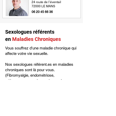
24 route de l’éventail
72000 LE MANS
06 20 45 66 36
Sexologues référents
en
Maladies Chroniques
Vous souffrez d'une maladie chronique qui
affecte votre vie sexuelle.
Nos sexologues référent.es en maladies
chroniques sont là pour vous.
(Fibromyalgie, endométriose,
adénomyose, syndrome des ovaires
polykystiques...)​
Isabelle BRAUN-LESTRAT
15 rue de Saint-Cloud
92000 NANTERRE
06 03 01 44 43