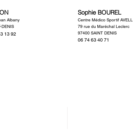
ION
Sophie BOUREL
ean Albany
Centre Médico Sportif AVELL
T-DENIS
79 rue du Maréchal Leclerc
97400 SAINT DENIS
43 13 92
06 74 63 40 71
Adhérer au SNSC
Formations et Outils
Annuaire des Sexologues
Découvrir notre Blog
Nous contacter
FAQ
Répertoire ACENOS