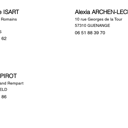
e ISART
Alexia ARCHEN-LE
s Romains
10 rue Georges de la Tour
57310 GUENANGE
S
06 51 88 39 70
8 62
 PIROT
rand Rempart
FELD
1 86