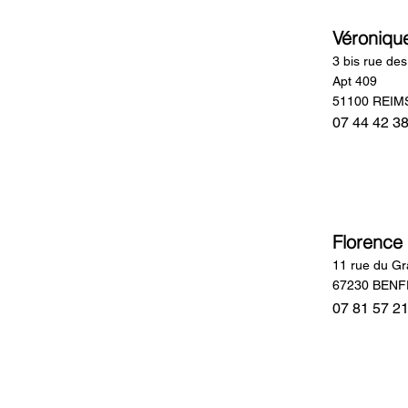
Véroniqu
3 bis rue de
Apt 409
51100 REIM
07 44 42 3
Florence
11 rue du G
67230 BEN
07 81 57 2