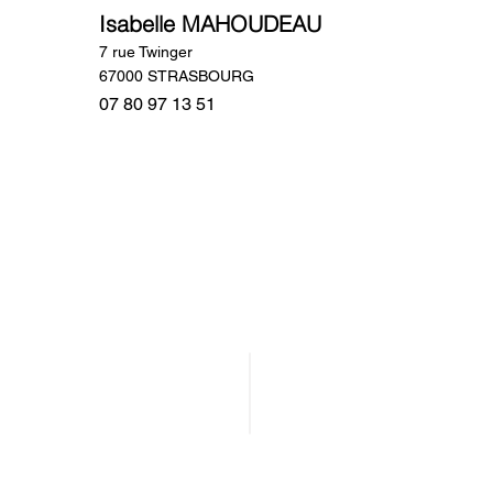
Isabelle MAHOUDEAU
7 rue Twinger
67000 STRASBOURG
07 80 97 13 51
Adhérer au SNSC
Formations et Outils
Annuaire des Sexologues
Découvrir notre Blog
Nous contacter
FAQ
Répertoire ACENOS