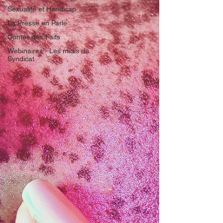
Sexualité et Handicap
La Presse en Parle
Contes des Faits
Webinaires - Les midis du
Syndicat