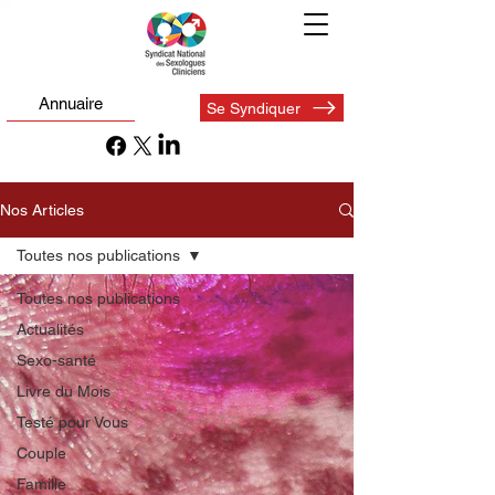
Annuaire
Se Syndiquer
Nos Articles
Toutes nos publications
Toutes nos publications
Actualités
Sexo-santé
Livre du Mois
Testé pour Vous
Couple
Famille