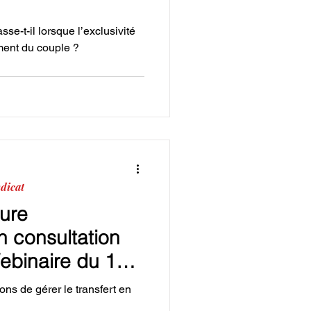
se-t-il lorsque l’exclusivité
ment du couple ?
dicat
ture
n consultation
ebinaire du 15
3
ons de gérer le transfert en