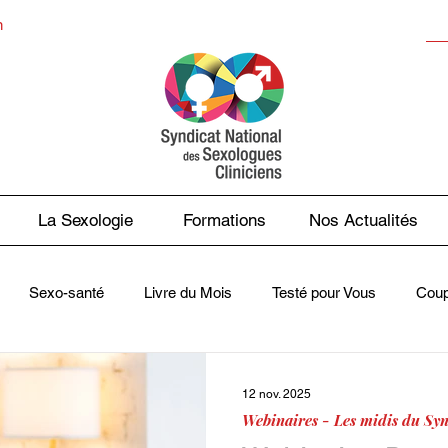
n
La Sexologie
Formations
Nos Actualités
Sexo-santé
Livre du Mois
Testé pour Vous
Coup
sse en Parle
Contes des Faits
Webinaires - Les midis du 
12 nov. 2025
Webinaires - Les midis du Syn