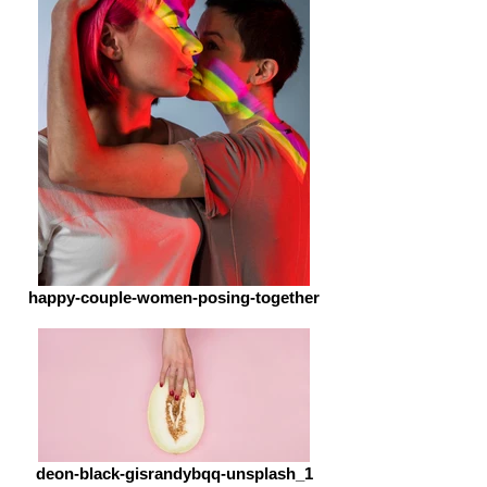
happy-couple-women-posing-together
deon-black-gisrandybqq-unsplash_1