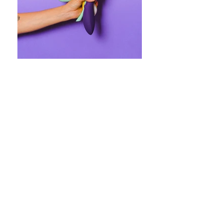
pexels-anna-shvets-5187575