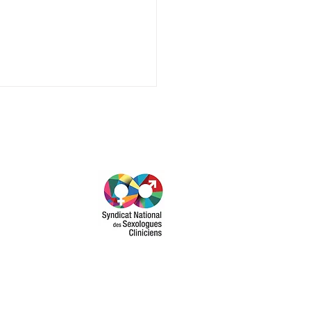
ogue clinicien : qui
dre vraiment la
ession en France ?