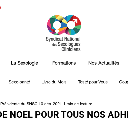
n
La Sexologie
Formations
Nos Actualités
Sexo-santé
Livre du Mois
Testé pour Vous
Coup
 Présidente du SNSC
10 déc. 2021
1 min de lecture
sse en Parle
Contes des Faits
Webinaires - Les midis du 
DE NOEL POUR TOUS NOS AD