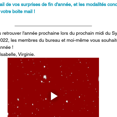
ail de vos surprises de fin d'année, et les modalités con
 votre boite mail !
 retrouver l'année prochaine lors du prochain midi du Sy
 2022, les membres du bureau et moi-même vous souhait
année ! 
sabelle, Virginie.