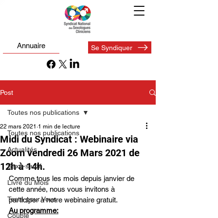
Annuaire
Se Syndiquer
Post
Toutes nos publications
22 mars 2021
1 min de lecture
Toutes nos publications
Midi du Syndicat : Webinaire via
Actualités
Zoom vendredi 26 Mars 2021 de
12h à 14h.
Sexo-santé
Comme tous les mois depuis janvier de 
Livre du Mois
cette année, nous vous invitons à 
Testé pour Vous
participer à notre webinaire gratuit. 
Au programme:
Couple