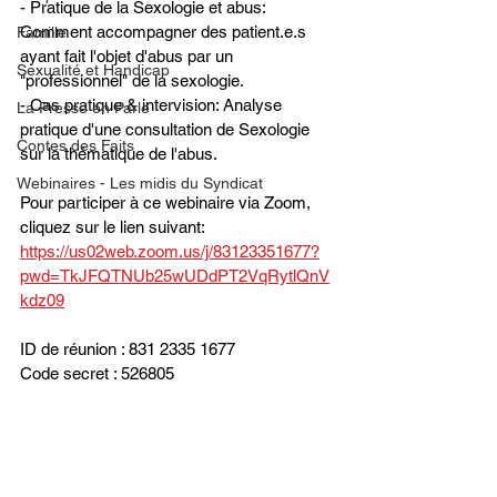
- Pratique de la Sexologie et abus: 
Comment accompagner des patient.e.s 
Famille
ayant fait l'objet d'abus par un 
Sexualité et Handicap
"professionnel" de la sexologie.
- Cas pratique & intervision: Analyse 
La Presse en Parle
pratique d'une consultation de Sexologie 
Contes des Faits
sur la thématique de l'abus. 
Webinaires - Les midis du Syndicat
Pour participer à ce webinaire via Zoom, 
cliquez sur le lien suivant: 
https://us02web.zoom.us/j/83123351677?
pwd=TkJFQTNUb25wUDdPT2VqRytlQnV
kdz09
ID de réunion : 831 2335 1677
Code secret : 526805