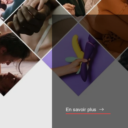
Premier
Sexolog
Depuis 1980, la seule 
Cliniciens dans une dé
Ensemble, construison
individus dans leur glo
En savoir plus