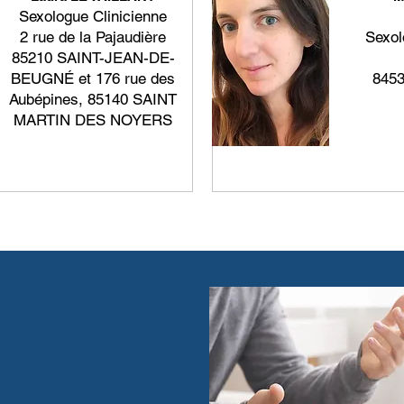
Sexologue Clinicienne
2 rue de la Pajaudière
Sexol
85210 SAINT-JEAN-DE-
BEUGNÉ et 176 rue des
845
Aubépines, 85140 SAINT
MARTIN DES NOYERS
En savoir plus
En
hoisir un
syndiqué ?
ncés par le SNSC sont