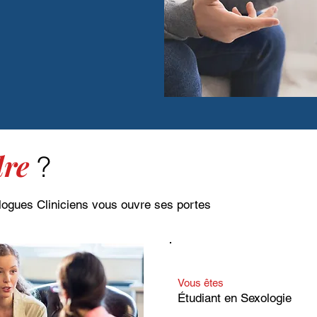
ns le respect du code
SC
dre
?
logues Cliniciens vous ouvre ses portes
Vous êtes
Étudiant en Sexologie