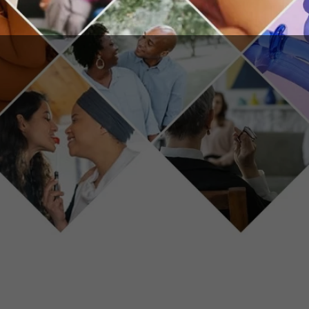
 Syndicat de
ie en France
organisation syndicale en France qui réunit
le
marche collaborative interdisciplinaire.
s les fondations de notre profession, pour une
balité et leur diversité.