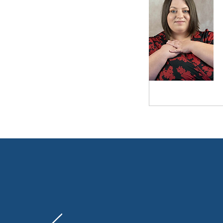
Pourquoi c
sexologue 
Les professionnels référe