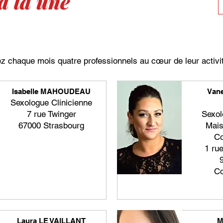
à la une
z chaque mois quatre professionnels au cœur de leur activ
Isabelle MAHOUDEAU
Van
Sexologue Clinicienne
7 rue Twinger
Sexol
67000 Strasbourg
Mais
Co
1 ru
Co
En savoir plus
En
Laura LE VAILLANT
M