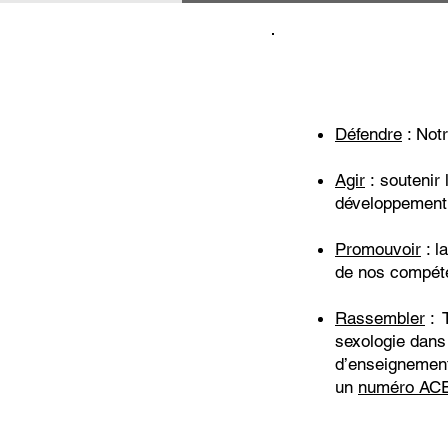
Défendre
: Notr
Agir
:
soutenir 
développement 
Promouvoir
: l
de nos compéte
Rassembler
:
sexologie dans 
d’enseignements
un
numéro AC