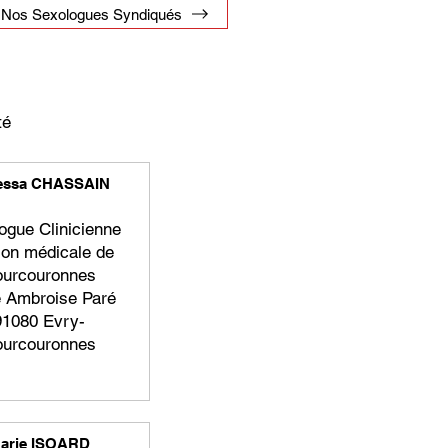
Nos Sexologues Syndiqués
ité
essa CHASSAIN
ogue Clinicienne
on médicale de
urcouronnes
e Ambroise Paré
91080 Evry-
urcouronnes
 savoir plus
arie ISOARD