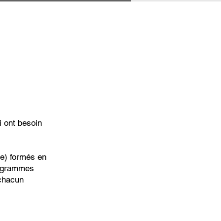
i ont besoin
le) formés en
programmes
 chacun