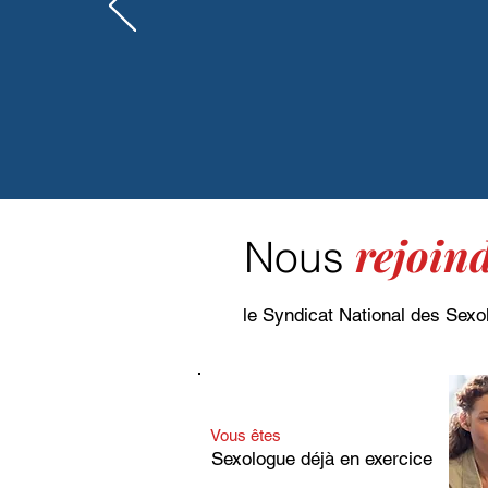
diplômés et pratiquent da
éthique de la profession.
Les Sexologues du SN
rejoin
Nous
le Syndicat National des Sexo
Vous êtes
Sexologue déjà en exercice