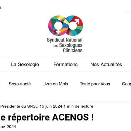
n
La Sexologie
Formations
Nos Actualités
Sexo-santé
Livre du Mois
Testé pour Vous
Coup
 Présidente du SNSC
15 juin 2024
1 min de lecture
sse en Parle
Contes des Faits
Webinaires - Les midis du 
le répertoire ACENOS !
nov. 2024