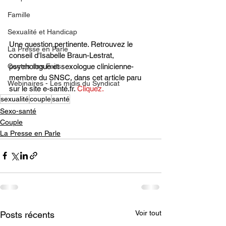
Famille
Sexualité et Handicap
Une question pertinente. Retrouvez le 
La Presse en Parle
conseil d'Isabelle Braun-Lestrat, 
psychologue et sexologue clinicienne-
Contes des Faits
membre du SNSC, dans cet article paru 
Webinaires - Les midis du Syndicat
sur le site e-santé.fr. 
Cliquez.
sexualité
couple
santé
Sexo-santé
Couple
La Presse en Parle
Voir tout
Posts récents