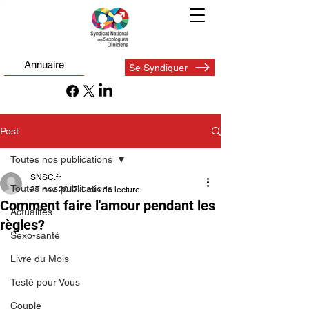
Annuaire
Se Syndiquer
Post
Toutes nos publications
SNSC.fr
Toutes nos publications
27 nov. 2017
1 min de lecture
Comment faire l'amour pendant les
Actualités
règles?
Sexo-santé
Livre du Mois
Testé pour Vous
Couple